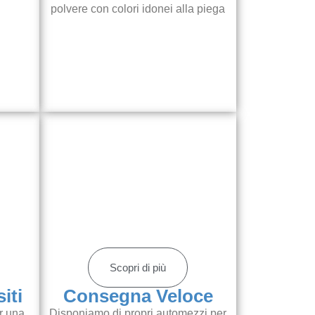
polvere con colori idonei alla piega
Scopri di più
iti
Consegna Veloce
r una
Disponiamo di propri automezzi per