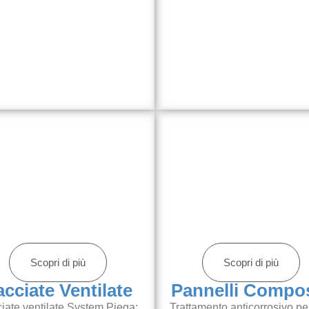
Scopri di più
Scopri di più
acciate Ventilate
Pannelli Compos
iate ventilate System Piega:
Trattamento anticorrosivo pe