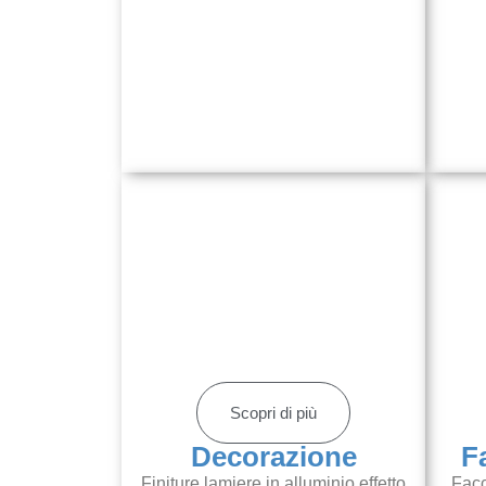
Scopri di più
Decorazione
F
Finiture lamiere in alluminio effetto
Facc