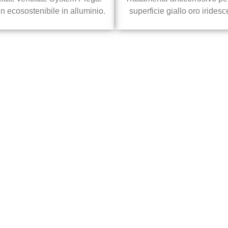
n ecosostenibile in alluminio.
superficie giallo oro iridesc